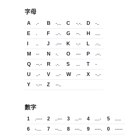
字母
A
.-
B
-...
C
-.-.
D
-..
E
.
F
..-.
G
--.
H
....
I
..
J
.---
K
-.-
L
.-..
M
--
N
-.
O
---
P
.--.
Q
--.-
R
.-.
S
...
T
-
U
..-
V
...-
W
.--
X
-..-
Y
-.--
Z
--..
數字
1
.----
2
..---
3
...--
4
....-
5
.....
6
-....
7
--...
8
---..
9
----.
0
-----