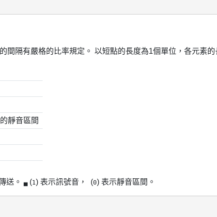
的間隔有嚴格的比率規定。 以短點的長度為1個單位，各元素的
間的靜音區間
序傳送。
(
) 表示訊號音，
(
) 表示靜音區間。
▄
1
0

