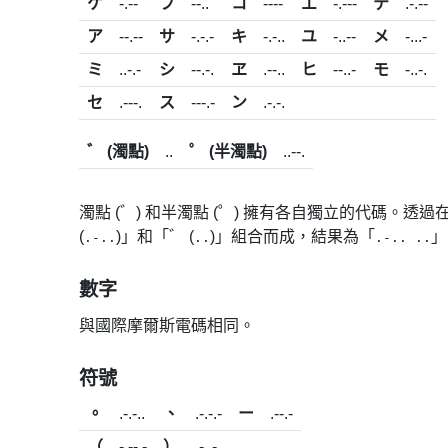
ケ
-.--
フ
--..
コ
----
エ
-.---
テ
.-.--
ア
--.--
サ
-.-.-
キ
-.-..
ユ
-..--
メ
-...-
ミ
..-.-
シ
--.-.
ヱ
.--..
ヒ
--..-
モ
-..-.
セ
.---.
ス
---.-
ン
.-.-.
゛ (濁點)
..
゜ (半濁點)
..--.
濁點 (゛) 和半濁點 (゜) 擁有各自獨立的代碼。
(
)」和「゛ (
)」組合而成，結果為「
」
.-..
..
.-.. ..
數字
與國際摩爾斯電碼相同。
符號
。
.-.-..
、
.-.-.-
ー
.--.-
（
-.--.-
）
.-..-.