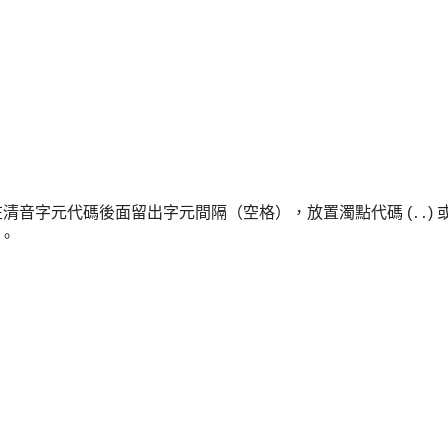
透過在清音字元代碼後面留出字元間隔（空格），放置濁點代碼 (
)
..
。