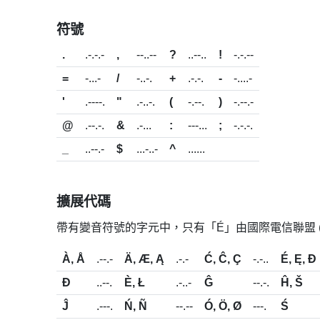
符號
.
.-.-.-
,
--..--
?
..--..
!
-.-.--
=
-...-
/
-..-.
+
.-.-.
-
-....-
'
.----.
"
.-..-.
(
-.--.
)
-.--.-
@
.--.-.
&
.-...
:
---...
;
-.-.-.
_
..--.-
$
...-..-
^
......
擴展代碼
帶有變音符號的字元中，只有「É」由國際電信聯盟 
À, Å
.--.-
Ä, Æ, Ą
.-.-
Ć, Ĉ, Ç
-.-..
É, Ę, Đ
Ð
..--.
È, Ł
.-..-
Ĝ
--.-.
Ĥ, Š
Ĵ
.---.
Ń, Ñ
--.--
Ó, Ö, Ø
---.
Ś