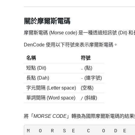
關於摩爾斯電碼
摩爾斯電碼 (Morse code) 是一種透過短訊號 (D
DenCode 使用以下符號來表示摩爾斯電碼。
名稱
符號
短點 (Dit)
(點)
.
長點 (Dah)
(連字號)
-
字元間隔 (Letter space)
(空格)
單詞間隔 (Word space)
(斜線)
/
將「
MORSE CODE
」轉換為國際摩爾斯電碼的結果
M   O   R   S  E    C    O   D  E
