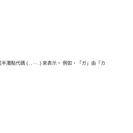
 或半濁點代碼 (
) 來表示。 例如，「ガ」由「カ
..--.