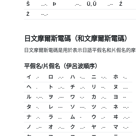
Ŝ
...-.
Þ
.--..
Ü, Ŭ
..--
Ź
Ż
--..-
日文摩爾斯電碼（和文摩爾斯電碼）
日文摩爾斯電碼是用於表示日語平假名和片假名的摩
平假名/片假名（伊呂波順序）
イ
.-
ロ
.-.-
ハ
-...
ニ
-.-.
ホ
-..
ヘ
.
ト
..-..
チ
..-.
リ
--.
ヌ
....
ル
-.--.
ヲ
.---
ワ
-.-
カ
.-..
ヨ
--
タ
-.
レ
---
ソ
---.
ツ
.--.
ネ
--.-
ナ
.-.
ラ
...
ム
-
ウ
..-
ヰ
.-..-
ノ
..--
オ
.-...
ク
...-
ヤ
.--
マ
-..-