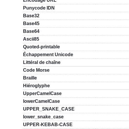
Encodage URL
Punycode IDN
Base32
Base45
Base64
Ascii85
Quoted-printable
Échappement Unicode
Littéral de chaîne
Code Morse
Braille
Hiéroglyphe
UpperCamelCase
lowerCamelCase
UPPER_SNAKE_CASE
lower_snake_case
UPPER-KEBAB-CASE