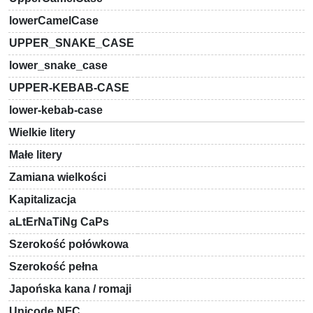
lowerCamelCase
UPPER_SNAKE_CASE
lower_snake_case
UPPER-KEBAB-CASE
lower-kebab-case
Wielkie litery
Małe litery
Zamiana wielkości
Kapitalizacja
aLtErNaTiNg CaPs
Szerokość połówkowa
Szerokość pełna
Japońska kana / romaji
Unicode NFC