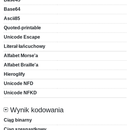
Base64
Ascii85
Quoted-printable
Unicode Escape
Literał łańcuchowy
Alfabet Morse'a
Alfabet Braille'a
Hieroglify
Unicode NFD
Unicode NFKD
Wynik kodowania
Ciąg binarny
Ciąg szesnastkowy