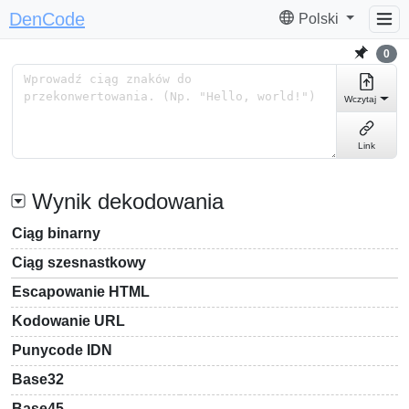
DenCode
Polski
0
Wczytaj
Link
Wynik dekodowania
Ciąg binarny
Ciąg szesnastkowy
Escapowanie HTML
Kodowanie URL
Punycode IDN
Base32
Base45