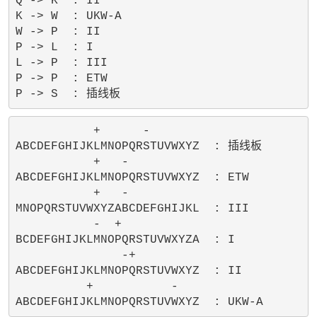
Q -> K  : II

K -> W  : UKW-A

W -> P  : II

P -> L  : I

L -> P  : III

P -> P  : ETW

           +      -       

ABCDEFGHIJKLMNOPQRSTUVWXYZ  : 插线板

           +   -          

ABCDEFGHIJKLMNOPQRSTUVWXYZ  : ETW

           +   -          

MNOPQRSTUVWXYZABCDEFGHIJKL  : III

           -  +           

BCDEFGHIJKLMNOPQRSTUVWXYZA  : I

               -+         

ABCDEFGHIJKLMNOPQRSTUVWXYZ  : II

          +           -   
