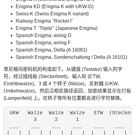
Enigma KD (Enigma K with UKW-D)
Swiss-K (Swiss Enigma K variant)
Railway Enigma "Rocket I"
Enigma T "Tirpitz" (Japanese Enigma)
Spanish Enigma, wiring D
Spanish Enigma, wiring F
Spanish Enigma, Delta (A 16081)
Spanish Enigma, Sonderschaltung / Delta (A 16101)
恩尼格玛密码机的构造如下。从键盘 (Tastatur) 输入的字
符，经过插线板 (Steckerbrett)、输入轮 (ETW,
Eintrittswalze)、3 或 4 个转子 (Walze)、反射器 (UKW,
Umkehrwalze)，然后沿相反路径返回，加密结果显示在灯板
(Lampenfeld) 上。在转子等所有位置都会进行字符替换。
 UKW   Walze  Walze  Walze   ETW  (Stecker)
         3      2      1

 ___    ___    ___    ___    ___    ___

|   |  |   |  |   |  |   |  |   |  |   |
