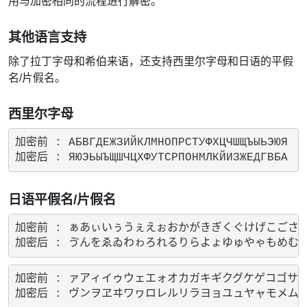
用与加密相同的流程进行解密。
其他语言支持
除了拉丁字母和希伯来语，还支持西里尔字母和日语的平假
名/片假名。
西里尔字母
加密前 : АБВГДЕЖЗИЙКЛМНОПРСТУФХЦЧШЩЪЫЬЭЮЯ

日语平假名/片假名
加密前 : ぁあぃいぅうぇえぉおかがきぎくぐけげこごさ
加密前 : ァアィイゥウェエォオカガキギクグケゲコゴサ