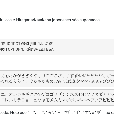
cirílicos e Hiragana/Katakana japoneses são suportados.
ЛМНОПРСТУФХЦЧШЩЪЫЬЭЮЯ

 ぁあぃいぅうぇえぉおかがきぎくぐけげこごさざしじすずせぜそぞ
 ァアィイゥウェエォオカガキギクグケゲコゴサザシジスズセゼソゾ
de. Note que "ゕ", "ゖ", "ヵ", "ヶ", "ヷ", "ヸ", "ヹ", e "ヺ" não estã