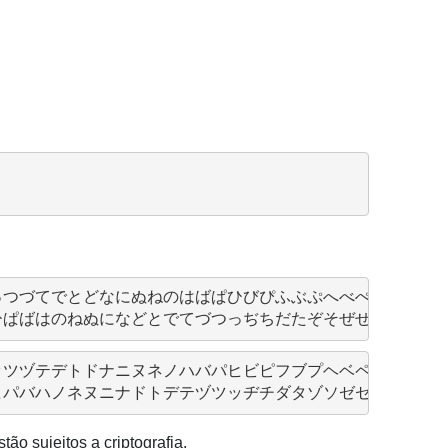
ただちぢっつづてでとどなにぬねのはばぱひびぴふぶぷへべぺほぼぽ
タダチヂッツヅテデトドナニヌネノハバパヒビピフブプヘベペホボポ
o sujeitos a criptografia.