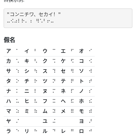
"コンニチワ、セカイ！"

假名
ア
⠁
イ
⠃
ウ
⠉
エ
⠋
オ
⠊
カ
⠡
キ
⠣
ク
⠩
ケ
⠫
コ
⠪
サ
⠱
シ
⠳
ス
⠹
セ
⠻
ソ
⠺
タ
⠕
チ
⠗
ツ
⠝
テ
⠟
ト
⠞
ナ
⠅
ニ
⠇
ヌ
⠍
ネ
⠏
ノ
⠎
ハ
⠥
ヒ
⠧
フ
⠭
ヘ
⠯
ホ
⠮
マ
⠵
ミ
⠷
ム
⠽
メ
⠿
モ
⠾
ヤ
⠌
ユ
⠬
ヨ
⠜
ラ
⠑
リ
⠓
ル
⠙
レ
⠛
ロ
⠚