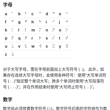
字母
a
⠁
b
⠃
c
⠉
d
⠙
e
⠑
f
⠋
g
⠛
h
⠓
i
⠊
j
⠚
k
⠅
l
⠇
m
⠍
n
⠝
o
⠕
p
⠏
q
⠟
r
⠗
s
⠎
t
⠞
u
⠥
v
⠧
w
⠺
x
⠭
y
⠽
z
⠵
对于大写字母，需在字母前面加上大写符号 (
)。 此外，如
⠠
果存在连续大写字母时，会使用各种符号：使用“大写单词符
号 (
)”指定整个单词大写；跨多个单词时使用“大写段落符
⠠⠠
号 (
)”；并在作用结束时使用“大写终止符号 (
)”。
⠠⠠⠠
⠠⠄
数字
数字前必须放置数字符号 (
)。数字符号后面的字符将作为数
⠼