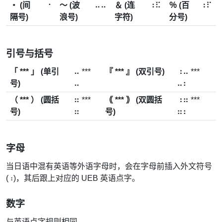
・ (间
⠐
〜 (波
⠤⠤
＆ (连
⠰⠯
％ (百
⠰⠏
隔号)
浪号)
字符)
分号)
引号与括号
「 *** 」 (单引
⠤ ***
『 *** 』 (双引号)
⠰⠤ ***
号)
⠤
⠤⠆
（ *** ） (圆括
⠶ ***
｟ *** ｠ (双圆括
⠰⠶ ***
号)
⠶
号)
⠶⠆
字母
当日语中混有英语等外语字母时，会在字母前插入外文符号
(
)，其后跟上对应的 UEB 英语点字。
⠰
数字
与英语点字规则相同。