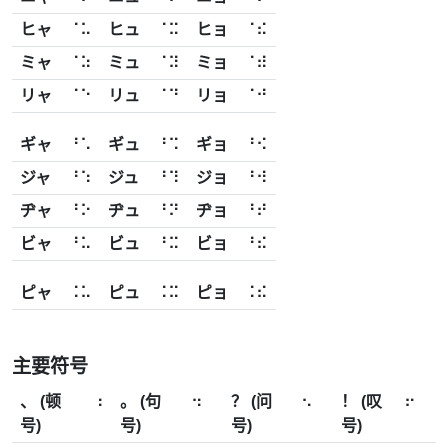
ヒャ
⠈⠥
ヒュ
⠈⠭
ヒョ
⠈⠮
ミャ
⠈⠵
ミュ
⠈⠽
ミョ
⠈⠾
リャ
⠈⠑
リュ
⠈⠙
リョ
⠈⠚
ギャ
⠘⠡
ギュ
⠘⠩
ギョ
⠘⠪
ジャ
⠘⠱
ジュ
⠘⠹
ジョ
⠘⠺
ヂャ
⠘⠕
ヂュ
⠘⠝
ヂョ
⠘⠞
ビャ
⠘⠥
ビュ
⠘⠭
ビョ
⠘⠮
ピャ
⠨⠥
ピュ
⠨⠭
ピョ
⠨⠮
主要符号
、 (顿
⠰
。 (句
⠲
？ (问
⠢
！ (叹
⠖
号)
号)
号)
号)