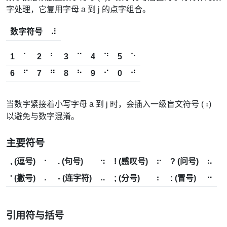
字处理，它复用字母 a 到 j 的点字组合。
数字符号
⠼
1
⠁
2
⠃
3
⠉
4
⠙
5
⠑
6
⠋
7
⠛
8
⠓
9
⠊
0
⠚
当数字紧接着小写字母 a 到 j 时，会插入一级盲文符号 (
)
⠰
以避免与数字混淆。
主要符号
, (逗号)
⠂
. (句号)
⠲
! (感叹号)
⠖
? (问号)
⠦
' (撇号)
⠄
- (连字符)
⠤
; (分号)
⠆
: (冒号)
⠒
引用符与括号