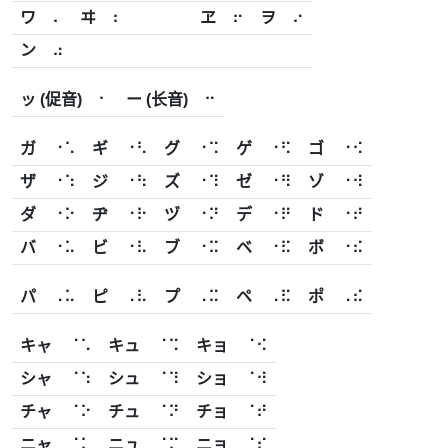
ワ
⠄
ヰ
⠆
ヱ
⠖
ヲ
⠔
ン
⠴
ッ (促音)
⠂
ー (长音)
⠒
ガ
⠐⠡
ギ
⠐⠣
グ
⠐⠩
ゲ
⠐⠫
ゴ
⠐⠪
ザ
⠐⠱
ジ
⠐⠳
ズ
⠐⠹
ゼ
⠐⠻
ゾ
⠐⠺
ダ
⠐⠕
ヂ
⠐⠗
ヅ
⠐⠝
デ
⠐⠟
ド
⠐⠞
バ
⠐⠥
ビ
⠐⠧
ブ
⠐⠭
ベ
⠐⠯
ボ
⠐⠮
パ
⠠⠥
ピ
⠠⠧
プ
⠠⠭
ペ
⠠⠯
ポ
⠠⠮
キャ
⠈⠡
キュ
⠈⠩
キョ
⠈⠪
シャ
⠈⠱
シュ
⠈⠹
ショ
⠈⠺
チャ
⠈⠕
チュ
⠈⠝
チョ
⠈⠞
ニャ
⠈⠅
ニュ
⠈⠍
ニョ
⠈⠎