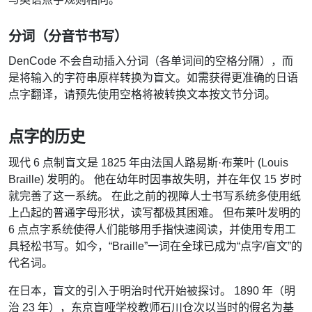
分词（分音节书写）
DenCode 不会自动插入分词（各单词间的空格分隔），而
是将输入的字符串原样转换为盲文。如需获得更准确的日语
点字翻译，请预先使用空格将被转换文本按文节分词。
点字的历史
现代 6 点制盲文是 1825 年由法国人路易斯·布莱叶 (Louis
Braille) 发明的。 他在幼年时因事故失明，并在年仅 15 岁时
就完善了这一系统。 在此之前的视障人士书写系统多使用纸
上凸起的普通字母形状，读写都极其困难。 但布莱叶发明的
6 点点字系统使得人们能够用手指快速阅读，并使用专用工
具轻松书写。如今，“Braille”一词在全球已成为“点字/盲文”的
代名词。
在日本，盲文的引入于明治时代开始被探讨。 1890 年（明
治 23 年），东京盲哑学校教师石川仓次以当时的假名为基