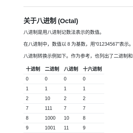
关于八进制 (Octal)
八进制是用八进制记数法表示的数值。
在八进制中，数值以 8 为基数，用“01234567”表示
八进制转换示例如下。作为参考，也列出了二进制和
十进制
二进制
八进制
十六进制
0
0
0
0
1
1
1
1
2
10
2
2
7
111
7
7
8
1000
10
8
9
1001
11
9