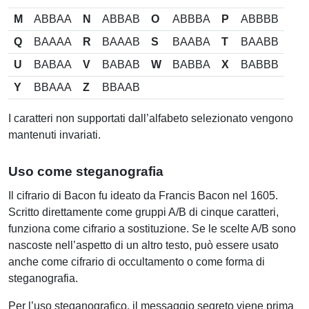
M
ABBAA
N
ABBAB
O
ABBBA
P
ABBBB
Q
BAAAA
R
BAAAB
S
BAABA
T
BAABB
U
BABAA
V
BABAB
W
BABBA
X
BABBB
Y
BBAAA
Z
BBAAB
I caratteri non supportati dall’alfabeto selezionato vengono
mantenuti invariati.
Uso come steganografia
Il cifrario di Bacon fu ideato da Francis Bacon nel 1605.
Scritto direttamente come gruppi A/B di cinque caratteri,
funziona come cifrario a sostituzione. Se le scelte A/B sono
nascoste nell’aspetto di un altro testo, può essere usato
anche come cifrario di occultamento o come forma di
steganografia.
Per l’uso steganografico, il messaggio segreto viene prima