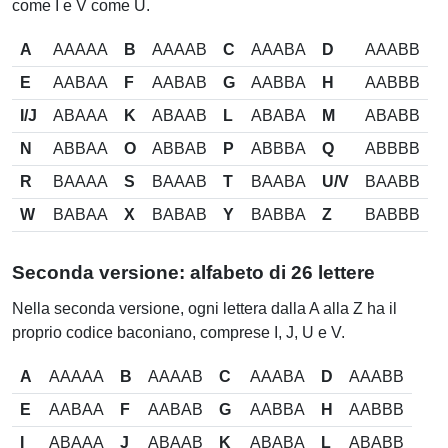
come I e V come U.
A
AAAAA
B
AAAAB
C
AAABA
D
AAABB
E
AABAA
F
AABAB
G
AABBA
H
AABBB
I/J
ABAAA
K
ABAAB
L
ABABA
M
ABABB
N
ABBAA
O
ABBAB
P
ABBBA
Q
ABBBB
R
BAAAA
S
BAAAB
T
BAABA
U/V
BAABB
W
BABAA
X
BABAB
Y
BABBA
Z
BABBB
Seconda versione: alfabeto di 26 lettere
Nella seconda versione, ogni lettera dalla A alla Z ha il
proprio codice baconiano, comprese I, J, U e V.
A
AAAAA
B
AAAAB
C
AAABA
D
AAABB
E
AABAA
F
AABAB
G
AABBA
H
AABBB
I
ABAAA
J
ABAAB
K
ABABA
L
ABABB