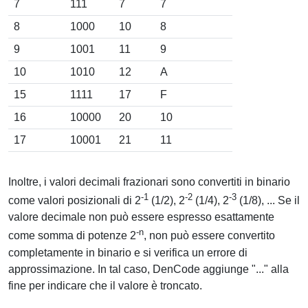
7
111
7
7
8
1000
10
8
9
1001
11
9
10
1010
12
A
15
1111
17
F
16
10000
20
10
17
10001
21
11
Inoltre, i valori decimali frazionari sono convertiti in binario
-1
-2
-3
come valori posizionali di 2
(1/2), 2
(1/4), 2
(1/8), ... Se il
valore decimale non può essere espresso esattamente
-n
come somma di potenze 2
, non può essere convertito
completamente in binario e si verifica un errore di
approssimazione. In tal caso, DenCode aggiunge "..." alla
fine per indicare che il valore è troncato.