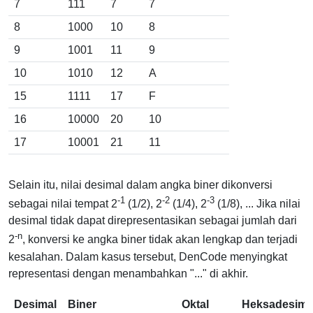
7
111
7
7
8
1000
10
8
9
1001
11
9
10
1010
12
A
15
1111
17
F
16
10000
20
10
17
10001
21
11
Selain itu, nilai desimal dalam angka biner dikonversi
-1
-2
-3
sebagai nilai tempat 2
(1/2), 2
(1/4), 2
(1/8), ... Jika nilai
desimal tidak dapat direpresentasikan sebagai jumlah dari
-n
2
, konversi ke angka biner tidak akan lengkap dan terjadi
kesalahan. Dalam kasus tersebut, DenCode menyingkat
representasi dengan menambahkan "..." di akhir.
Desimal
Biner
Oktal
Heksadesima