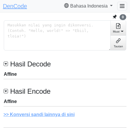
DenCode
Bahasa Indonesia
0
Muat
Tautan
Hasil Decode
Affine
Hasil Encode
Affine
Konversi sandi lainnya di sini