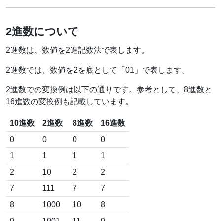
2進数について
2進数は、数値を2進記数法で表します。
2進数では、数値を2を底として「01」で表します。
2進数での変換例は以下の通りです。参考として、8進数と
16進数の変換例も記載しています。
10進数
2進数
8進数
16進数
0
0
0
0
1
1
1
1
2
10
2
2
7
111
7
7
8
1000
10
8
9
1001
11
9