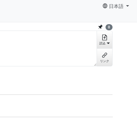
日本語
0
読込
リンク