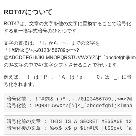
ROT47について
ROT47は、文章の文字を他の文字に置換することで暗号化
する単一換字式暗号のひとつです。
文字の置換は、「!」から「~」までの文字を
「!"#$%&'()*+,-./0123456789:;<=>?
@ABCDEFGHIJKLMNOPQRSTUVWXYZ[\]^_`abcdefghijklmno
の94文字の中で47文字シフトさせることで行います。
例えば、「!」は「P」、「A」は「p」、「0」は「_」に暗
号化されます。
暗号化前 : !"#$%&'()*+,-./0123456789:;<=>?@ABC
暗号化前の文章 : THIS IS A SECRET MESSAGE 123!