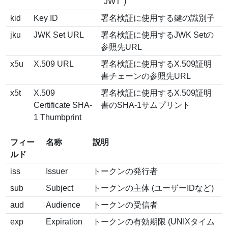
"JWT")
kid
Key ID
署名検証に使用する鍵の識別子
jku
JWK Set URL
署名検証に使用するJWK Setの
参照先URL
x5u
X.509 URL
署名検証に使用するX.509証明
書チェーンの参照先URL
x5t
X.509
署名検証に使用するX.509証明
Certificate SHA-
書のSHA-1サムプリント
1 Thumbprint
フィー
名称
説明
ルド
iss
Issuer
トークンの発行者
sub
Subject
トークンの主体 (ユーザーIDなど)
aud
Audience
トークンの受信者
exp
Expiration
トークンの有効期限 (UNIXタイム