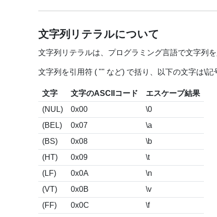
文字列リテラルについて
文字列リテラルは、プログラミング言語で文字列を
文字列を引用符 ( "" など) で括り、以下の文字は
文字
文字のASCIIコード
エスケープ結果
(NUL)
0x00
\0
(BEL)
0x07
\a
(BS)
0x08
\b
(HT)
0x09
\t
(LF)
0x0A
\n
(VT)
0x0B
\v
(FF)
0x0C
\f