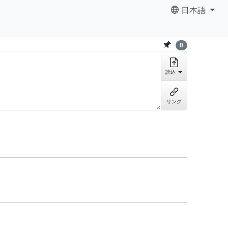
日本語
0
読込
リンク