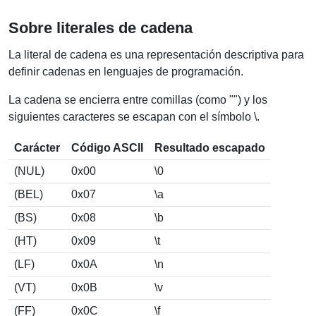
Sobre literales de cadena
La literal de cadena es una representación descriptiva para
definir cadenas en lenguajes de programación.
La cadena se encierra entre comillas (como "") y los
siguientes caracteres se escapan con el símbolo \.
Carácter
Código ASCII
Resultado escapado
(NUL)
0x00
\0
(BEL)
0x07
\a
(BS)
0x08
\b
(HT)
0x09
\t
(LF)
0x0A
\n
(VT)
0x0B
\v
(FF)
0x0C
\f