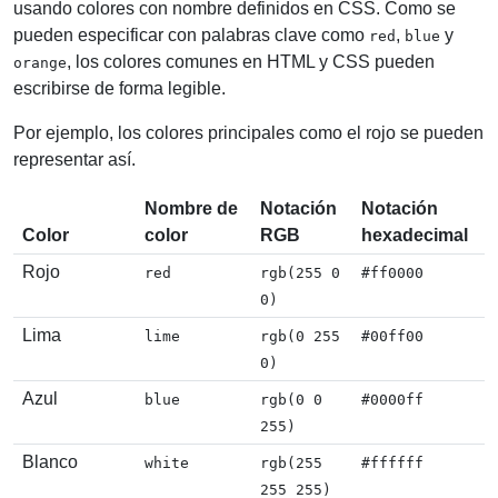
usando colores con nombre definidos en CSS. Como se
pueden especificar con palabras clave como
,
y
red
blue
, los colores comunes en HTML y CSS pueden
orange
escribirse de forma legible.
Por ejemplo, los colores principales como el rojo se pueden
representar así.
Nombre de
Notación
Notación
Color
color
RGB
hexadecimal
Rojo
red
rgb(255 0
#ff0000
0)
Lima
lime
rgb(0 255
#00ff00
0)
Azul
blue
rgb(0 0
#0000ff
255)
Blanco
white
rgb(255
#ffffff
255 255)