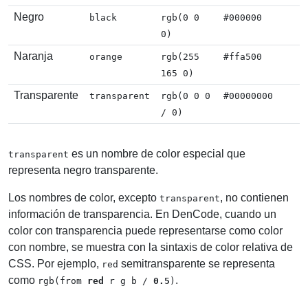
Negro
black
rgb(0 0
#000000
0)
Naranja
orange
rgb(255
#ffa500
165 0)
Transparente
transparent
rgb(0 0 0
#00000000
/ 0)
es un nombre de color especial que
transparent
representa negro transparente.
Los nombres de color, excepto
, no contienen
transparent
información de transparencia. En DenCode, cuando un
color con transparencia puede representarse como color
con nombre, se muestra con la sintaxis de color relativa de
CSS. Por ejemplo,
semitransparente se representa
red
como
.
rgb(from
red
r g b /
0.5
)