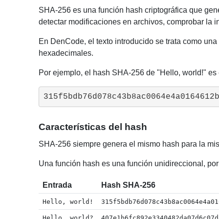
SHA-256 es una función hash criptográfica que gener
detectar modificaciones en archivos, comprobar la int
En DenCode, el texto introducido se trata como una
hexadecimales.
Por ejemplo, el hash SHA-256 de "Hello, world!" es 
315f5bdb76d078c43b8ac0064e4a0164612
Características del hash
SHA-256 siempre genera el mismo hash para la misma
Una función hash es una función unidireccional, por 
Entrada
Hash SHA-256
Hello, world!
315f5bdb76d078c43b8ac0064e4a01
Hello, world?
407e1b6fc892e3340482da07d6c07d