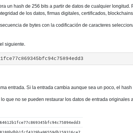
a un hash de 256 bits a partir de datos de cualquier longitud. 
egridad de los datos, firmas digitales, certificados, blockchains 
 secuencia de bytes con la codificación de caracteres seleccio
el siguiente.
b1fce77c869345bfc94c75894edd3
 entrada. Si la entrada cambia aunque sea un poco, el hash re
lo que no se pueden restaurar los datos de entrada originales a 
64612b1fce77c869345bfc94c75894edd3
8180bdbb1fcf4329ba96559db159316ce7