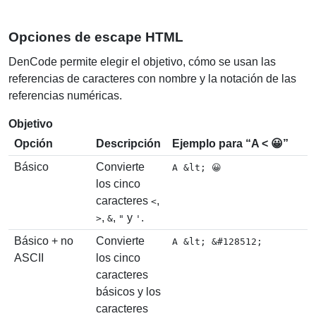
Opciones de escape HTML
DenCode permite elegir el objetivo, cómo se usan las
referencias de caracteres con nombre y la notación de las
referencias numéricas.
Objetivo
Opción
Descripción
Ejemplo para “A < 😀”
Básico
Convierte
A &lt; 😀
los cinco
caracteres
,
<
,
,
y
.
>
&
"
'
Básico + no
Convierte
A &lt; &#128512;
ASCII
los cinco
caracteres
básicos y los
caracteres