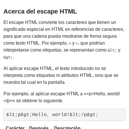
Acerca del escape HTML
El escape HTML convierte los caracteres que tienen un
significado especial en HTML en referencias de caracteres,
para que una cadena pueda mostrarse de forma segura
como texto HTML. Por ejemplo,
y
, que podrían
<
>
interpretarse como etiquetas, se representan como
y
&lt;
.
&gt;
Al aplicar escape HTML, el texto introducido no se
interpreta como etiquetas ni atributos HTML, sino que se
muestra tal cual en la pantalla.
Por ejemplo, al aplicar escape HTML a «<p>Hello, world!
</p>» se obtiene lo siguiente.
&lt;p&gt;Hello, world!&lt;/p&gt;
Carácter
Después
Descripción