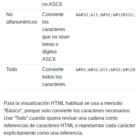
no ASCII.
No
Convierte
A&#32;&lt;&#32;&#128512;
alfanuméricos
los
caracteres
que no sean
letras o
dígitos
ASCII.
Todo
Convierte
&#65;&#32;&lt;&#32;&#1285
todos los
caracteres.
Para la visualización HTML habitual se usa a menudo
“Básico”, porque solo convierte los caracteres necesarios.
Use “Todo” cuando quiera revisar una cadena como
referencias de caracteres HTML o representar cada carácter
explícitamente como una referencia.