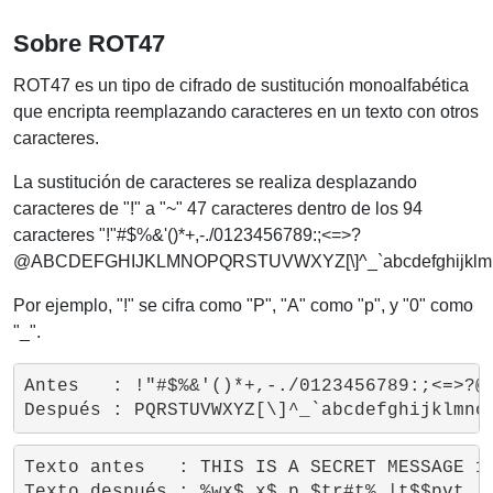
Sobre ROT47
ROT47 es un tipo de cifrado de sustitución monoalfabética
que encripta reemplazando caracteres en un texto con otros
caracteres.
La sustitución de caracteres se realiza desplazando
caracteres de "!" a "~" 47 caracteres dentro de los 94
caracteres "!"#$%&'()*+,-./0123456789:;<=>?
@ABCDEFGHIJKLMNOPQRSTUVWXYZ[\]^_`abcdefghijklmnop
Por ejemplo, "!" se cifra como "P", "A" como "p", y "0" como
"_".
Antes   : !"#$%&'()*+,-./0123456789:;<=>?@A
Texto antes   : THIS IS A SECRET MESSAGE 12