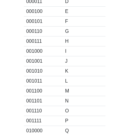
000011
D
000100
E
000101
F
000110
G
000111
H
001000
I
001001
J
001010
K
001011
L
001100
M
001101
N
001110
O
001111
P
010000
Q