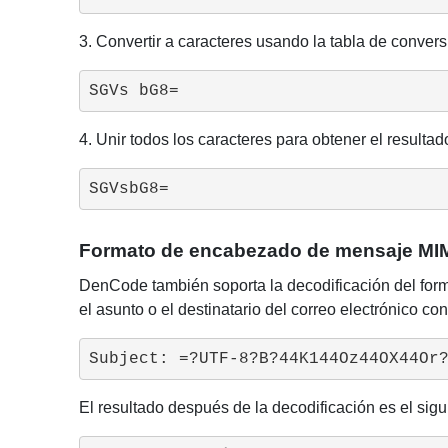
3. Convertir a caracteres usando la tabla de conversi
SGVs bG8=
4. Unir todos los caracteres para obtener el resulta
SGVsbG8=
Formato de encabezado de mensaje MIME
DenCode también soporta la decodificación del fo
el asunto o el destinatario del correo electrónico co
Subject: =?UTF-8?B?44K144Oz44OX44Or
El resultado después de la decodificación es el sigu