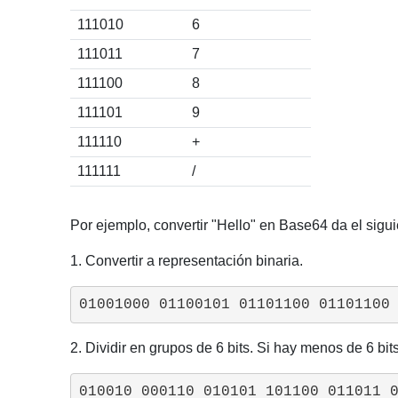
111010
6
111011
7
111100
8
111101
9
111110
+
111111
/
Por ejemplo, convertir "Hello" en Base64 da el sigui
1. Convertir a representación binaria.
01001000 01100101 01101100 01101100
2. Dividir en grupos de 6 bits. Si hay menos de 6 bits,
010010 000110 010101 101100 011011 