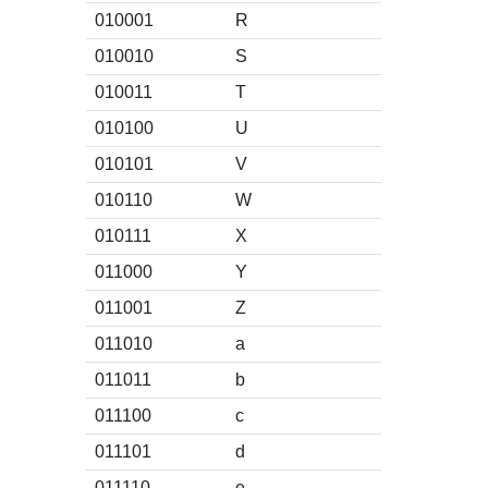
010001
R
010010
S
010011
T
010100
U
010101
V
010110
W
010111
X
011000
Y
011001
Z
011010
a
011011
b
011100
c
011101
d
011110
e