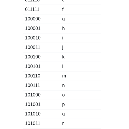
011111
f
100000
g
100001
h
100010
i
100011
j
100100
k
100101
l
100110
m
100111
n
101000
o
101001
p
101010
q
101011
r