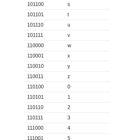
101100
s
101101
t
101110
u
101111
v
110000
w
110001
x
110010
y
110011
z
110100
0
110101
1
110110
2
110111
3
111000
4
111001
5