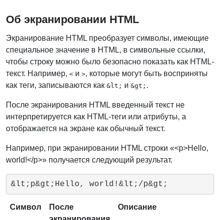
Об экранировании HTML
Экранирование HTML преобразует символы, имеющие
специальное значение в HTML, в символьные ссылки,
чтобы строку можно было безопасно показать как HTML-
текст. Например,
и
, которые могут быть восприняты
<
>
как теги, записываются как
и
.
&lt;
&gt;
После экранирования HTML введенный текст не
интерпретируется как HTML-теги или атрибуты, а
отображается на экране как обычный текст.
Например, при экранировании HTML строки «<p>Hello,
world!</p>» получается следующий результат.
&lt;p&gt;Hello, world!&lt;/p&gt;
Символ
После
Описание
экранирования