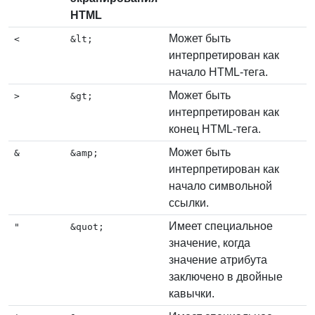
HTML
Может быть
<
&lt;
интерпретирован как
начало HTML-тега.
Может быть
>
&gt;
интерпретирован как
конец HTML-тега.
Может быть
&
&amp;
интерпретирован как
начало символьной
ссылки.
Имеет специальное
"
&quot;
значение, когда
значение атрибута
заключено в двойные
кавычки.