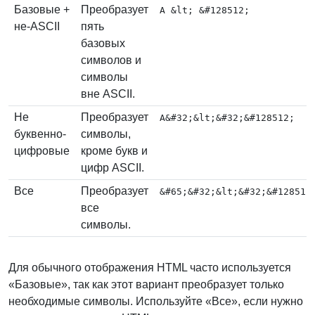
Базовые +
Преобразует
A &lt; &#128512;
не-ASCII
пять
базовых
символов и
символы
вне ASCII.
Не
Преобразует
A&#32;&lt;&#32;&#128512;
буквенно-
символы,
цифровые
кроме букв и
цифр ASCII.
Все
Преобразует
&#65;&#32;&lt;&#32;&#128512
все
символы.
Для обычного отображения HTML часто используется
«Базовые», так как этот вариант преобразует только
необходимые символы. Используйте «Все», если нужно