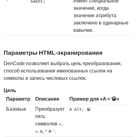
Имеет специальное
'
&apos;
значение, когда
значение атрибута
заключено в одинарные
кавычки.
Параметры HTML-экранирования
DenCode позволяет выбрать цель преобразования,
способ использования именованных ссылок на
символы и запись числовых ссылок.
Цель
Параметр
Описание
Пример для «A < 😀»
Базовые
Преобразует
A &lt; 😀
пять
символов
,
<
,
,
и
.
>
&
"
'