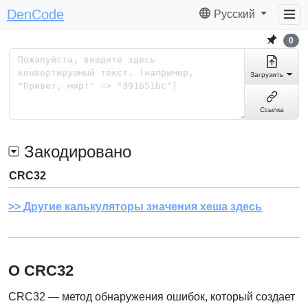
DenCode
Русский
0
Загрузить
Ссылка
Закодировано
CRC32
Другие калькуляторы значения хеша здесь
О CRC32
CRC32 — метод обнаружения ошибок, который создает