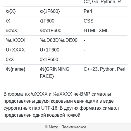
C#, Go, Python, R
\x{X}
\x{1F600}
Perl
\X
\1F600
CSS
&#xX;
&#x1F600;
HTML, XML
%uXXXX
%uD83D%uDE00
-
U+XXXX
U+1F600
-
0xX
0x1F600
-
\N{name}
\N{GRINNING
C++23, Python, Perl
FACE}
В форматах \uXXXX и %uXXXX не-BMP символы
представлены двумя кодовыми единицами в виде
суррогатных пар UTF-16. В других форматах символ
представлен одной кодовой точкой.
©
Mozq
|
Политическое