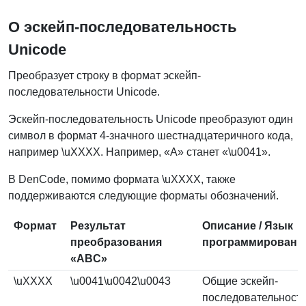
О эскейп-последовательность
Unicode
Преобразует строку в формат эскейп-
последовательности Unicode.
Эскейп-последовательность Unicode преобразуют один
символ в формат 4-значного шестнадцатеричного кода,
например \uXXXX. Например, «A» станет «\u0041».
В DenCode, помимо формата \uXXXX, также
поддерживаются следующие форматы обозначений.
Формат
Результат
Описание / Язык
преобразования
программировани
«ABC»
\uXXXX
\u0041\u0042\u0043
Общие эскейп-
последовательност