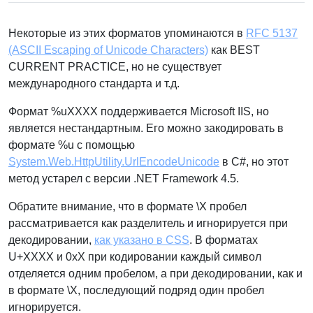
Некоторые из этих форматов упоминаются в
RFC 5137
(ASCII Escaping of Unicode Characters)
как BEST
CURRENT PRACTICE, но не существует
международного стандарта и т.д.
Формат %uXXXX поддерживается Microsoft IIS, но
является нестандартным. Его можно закодировать в
формате %u с помощью
System.Web.HttpUtility.UrlEncodeUnicode
в C#, но этот
метод устарел с версии .NET Framework 4.5.
Обратите внимание, что в формате \X пробел
рассматривается как разделитель и игнорируется при
декодировании,
как указано в CSS
. В форматах
U+XXXX и 0xX при кодировании каждый символ
отделяется одним пробелом, а при декодировании, как и
в формате \X, последующий подряд один пробел
игнорируется.