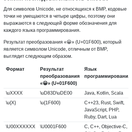
Для символов Unicode, не относящихся к BMP, кодовые
точки не умещаются в четыре цифры, поэтому они
выражаются в следующей форме обозначения для
каждого языка программирования.
Результат преобразования «😀» (U+01F600), который
является символом Unicode, отличным от BMP,
выглядит следующим образом.
Формат
Результат
Язык
преобразования
программирования
«😀» (U+01F600)
\uXXXX
\uD83D\uDE00
Java, Kotlin, Scala
\u{X}
\u{1F600}
C++23, Rust, Swift,
JavaScript, PHP,
Ruby, Dart, Lua
\U00XXXXXX
\U0001F600
C, C++, Objective-C,