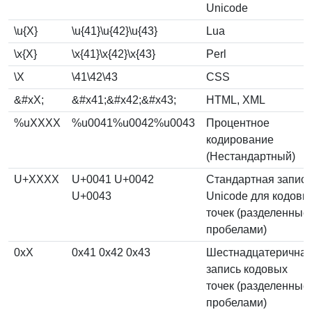
Unicode
\u{X}
\u{41}\u{42}\u{43}
Lua
\x{X}
\x{41}\x{42}\x{43}
Perl
\X
\41\42\43
CSS
&#xX;
&#x41;&#x42;&#x43;
HTML, XML
%uXXXX
%u0041%u0042%u0043
Процентное
кодирование
(Нестандартный)
U+XXXX
U+0041 U+0042
Стандартная запись
U+0043
Unicode для кодовы
точек (разделенные
пробелами)
0xX
0x41 0x42 0x43
Шестнадцатерична
запись кодовых
точек (разделенные
пробелами)