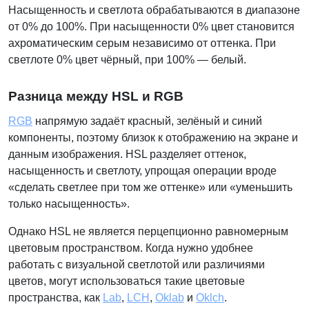
Насыщенность и светлота обрабатываются в диапазоне
от 0% до 100%. При насыщенности 0% цвет становится
ахроматическим серым независимо от оттенка. При
светлоте 0% цвет чёрный, при 100% — белый.
Разница между HSL и RGB
RGB
напрямую задаёт красный, зелёный и синий
компоненты, поэтому близок к отображению на экране и
данным изображения. HSL разделяет оттенок,
насыщенность и светлоту, упрощая операции вроде
«сделать светлее при том же оттенке» или «уменьшить
только насыщенность».
Однако HSL не является перцепционно равномерным
цветовым пространством. Когда нужно удобнее
работать с визуальной светлотой или различиями
цветов, могут использоваться такие цветовые
пространства, как
Lab
,
LCH
,
Oklab
и
Oklch
.