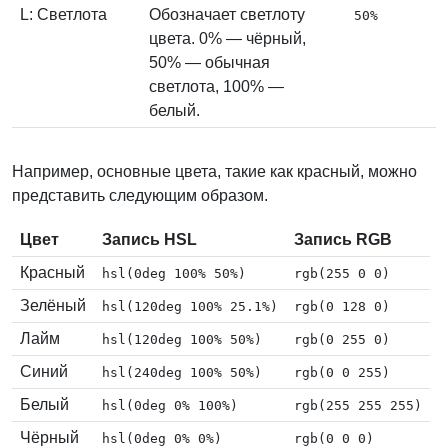
L: Светлота
Обозначает светлоту
50%
цвета. 0% — чёрный,
50% — обычная
светлота, 100% —
белый.
Например, основные цвета, такие как красный, можно
представить следующим образом.
Цвет
Запись HSL
Запись RGB
Красный
hsl(0deg 100% 50%)
rgb(255 0 0)
Зелёный
hsl(120deg 100% 25.1%)
rgb(0 128 0)
Лайм
hsl(120deg 100% 50%)
rgb(0 255 0)
Синий
hsl(240deg 100% 50%)
rgb(0 0 255)
Белый
hsl(0deg 0% 100%)
rgb(255 255 255)
Чёрный
hsl(0deg 0% 0%)
rgb(0 0 0)