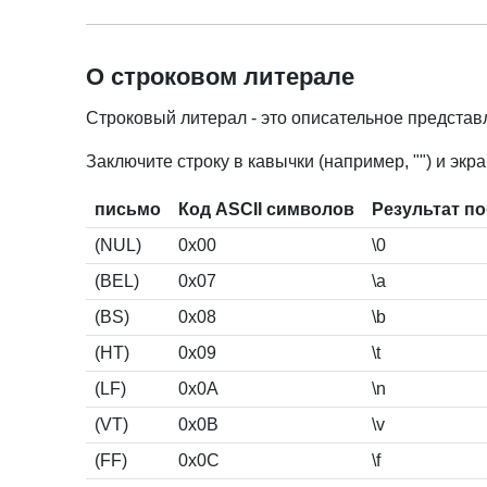
О строковом литерале
Строковый литерал - это описательное представ
Заключите строку в кавычки (например, "") и эк
письмо
Код ASCII символов
Результат по
(NUL)
0x00
\0
(BEL)
0x07
\a
(BS)
0x08
\b
(HT)
0x09
\t
(LF)
0x0A
\n
(VT)
0x0B
\v
(FF)
0x0C
\f