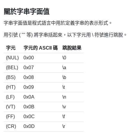
關於字串字面值
字串字面值是程式語言中用於定義字串的表示形式。
用引號 ( "" 等) 將字串括起來，以下字元用 \ 符號進行跳脫。
字元
字元的 ASCII 碼
跳脫結果
(NUL)
0x00
\0
(BEL)
0x07
\a
(BS)
0x08
\b
(HT)
0x09
\t
(LF)
0x0A
\n
(VT)
0x0B
\v
(FF)
0x0C
\f
(CR)
0x0D
\r