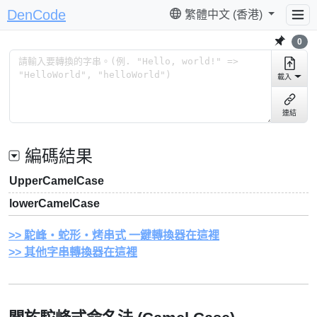
DenCode
繁體中文 (香港)
0
載入
連結
編碼結果
UpperCamelCase
lowerCamelCase
駝峰・蛇形・烤串式 一鍵轉換器在這裡
其他字串轉換器在這裡