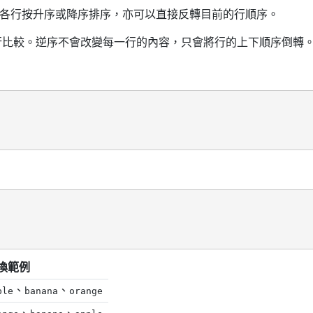
各行按升序或降序排序，亦可以直接反轉目前的行順序。
串進行比較。逆序不會改變每一行的內容，只會將行的上下順序倒轉
換範例
、
、
ple
banana
orange