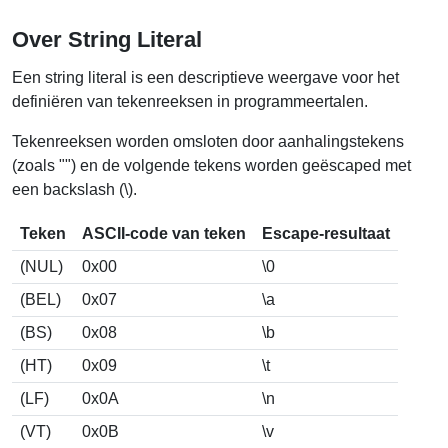
Over String Literal
Een string literal is een descriptieve weergave voor het
definiëren van tekenreeksen in programmeertalen.
Tekenreeksen worden omsloten door aanhalingstekens
(zoals "") en de volgende tekens worden geëscaped met
een backslash (\).
Teken
ASCII-code van teken
Escape-resultaat
(NUL)
0x00
\0
(BEL)
0x07
\a
(BS)
0x08
\b
(HT)
0x09
\t
(LF)
0x0A
\n
(VT)
0x0B
\v