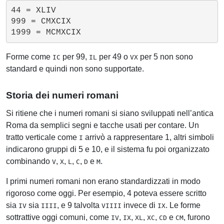
44 = XLIV

999 = CMXCIX

Forme come
per 99,
per 49 o
per 5 non sono
IC
IL
VX
standard e quindi non sono supportate.
Storia dei numeri romani
Si ritiene che i numeri romani si siano sviluppati nell’antica
Roma da semplici segni e tacche usati per contare. Un
tratto verticale come
arrivò a rappresentare 1, altri simboli
I
indicarono gruppi di 5 e 10, e il sistema fu poi organizzato
combinando
,
,
,
,
e
.
V
X
L
C
D
M
I primi numeri romani non erano standardizzati in modo
rigoroso come oggi. Per esempio, 4 poteva essere scritto
sia
sia
, e 9 talvolta
invece di
. Le forme
IV
IIII
VIIII
IX
sottrattive oggi comuni, come
,
,
,
,
e
, furono
IV
IX
XL
XC
CD
CM