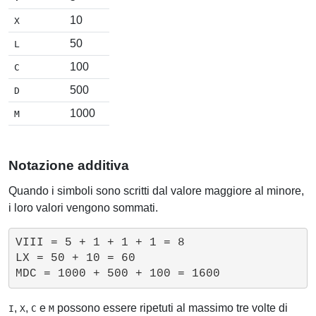
10
X
50
L
100
C
500
D
1000
M
Notazione additiva
Quando i simboli sono scritti dal valore maggiore al minore,
i loro valori vengono sommati.
VIII = 5 + 1 + 1 + 1 = 8

LX = 50 + 10 = 60

,
,
e
possono essere ripetuti al massimo tre volte di
I
X
C
M