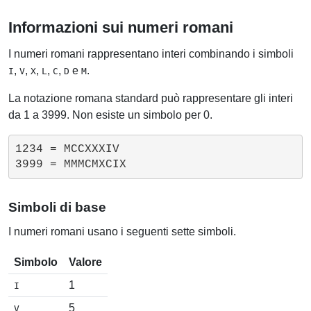
Informazioni sui numeri romani
I numeri romani rappresentano interi combinando i simboli
,
,
,
,
,
e
.
I
V
X
L
C
D
M
La notazione romana standard può rappresentare gli interi
da 1 a 3999. Non esiste un simbolo per 0.
1234 = MCCXXXIV

Simboli di base
I numeri romani usano i seguenti sette simboli.
Simbolo
Valore
1
I
5
V